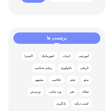
برچسب ها
آموزشی
ادبیات
انفورماتیک
اکسترا
تاریخی
تکنولوژی
زیبایی شناسی
سئو
شعر
عکاسی
مشهور
مقاله
هنر
وب سایت
وردپرس
کسب درآمد
یادگیری