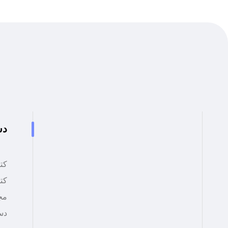
دس
کتا
کت
مج
دست
- محمد دولت آبادی